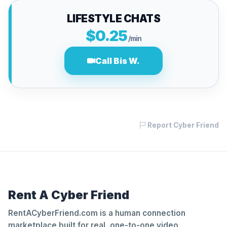
LIFESTYLE CHATS
$0.25
/min
Call Bis W.
Report Cyber Friend
Rent A Cyber Friend
RentACyberFriend.com is a human connection
marketplace built for real, one-to-one video