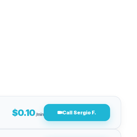
$0.10
Call Sergio F.
/min