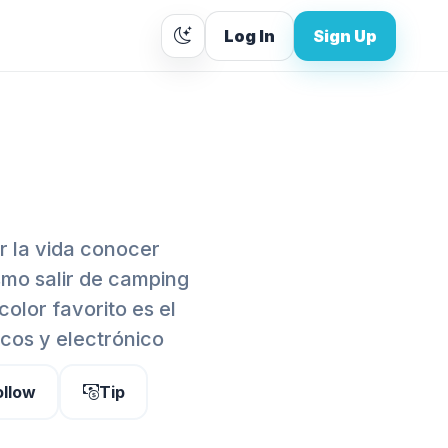
Log In
Sign Up
r la vida conocer
smo salir de camping
olor favorito es el
cos y electrónico
ollow
Tip