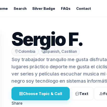
ome
Search
Silver Badge
FAQs
Contact
Sergio F.
Colombia
Spanish, Castilian
Soy trabajador tranquilo me gusta disfruta
lugares práctico deporte me gusta el cicli
ver series y películas escuchar musica mi c
negro soy tecnólogo en sistemas informáti
Choose Topic & Call
Text
F
Share