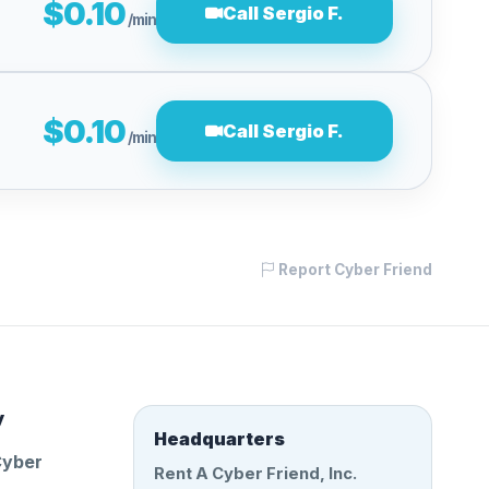
$0.10
Call Sergio F.
/min
$0.10
Call Sergio F.
/min
Report Cyber Friend
y
Headquarters
Cyber
Rent A Cyber Friend, Inc.