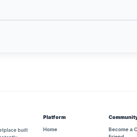
Platform
Communit
Home
Become a 
tplace built
Friend